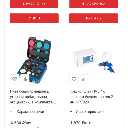
В РАССРОЧКУ
В РАССРОЧКУ
КУПИТЬ
КУПИТЬ
Пневмошлифмашинка
Краскопульт HVLP с
угловая орбитальная,
верхним бачком, сопло 2
эксцентрик, в комплекте с
мм NP7320
насадками, диам. 25, 50,
Характеристики
Характеристики
75 мм NP3225K
6 530
₽
/шт
1 870
₽
/шт