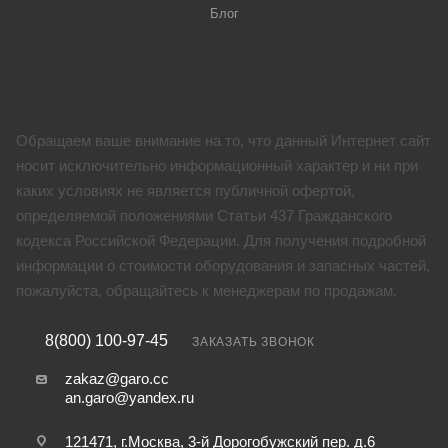
Блог
Обращаем ваше внимание на то, что данный Интернет сайт
носит исключительно информационный характер и ни при
каких условиях не является публичной офертой,
определяемой положениями Статьи 437 Гражданского
кодекса Российской Федерации. Для получения подробной
информации о стоимости оборудования и запасных частей,
пожалуйста, обращайтесь к менеджерам по продажам.
8(800) 100-97-45
ЗАКАЗАТЬ ЗВОНОК
zakaz@garo.cc
an.garo@yandex.ru
121471, г.Москва, 3-й Дорогобужский пер. д.6