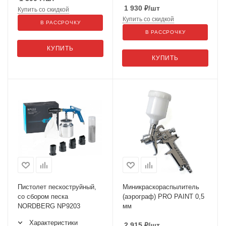
1 930
₽
/шт
Купить со скидкой
Купить со скидкой
В РАССРОЧКУ
В РАССРОЧКУ
КУПИТЬ
КУПИТЬ
Пистолет пескоструйный,
Миникраскораспылитель
со сбором песка
(аэрограф) PRO PAINT 0,5
NORDBERG NP9203
мм
Характеристики
2 915
₽
/шт