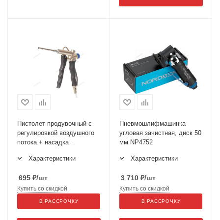
Пистолет продувочный с
Пневмошлифмашинка
регулировкой воздушного
угловая зачистная, диск 50
потока + насадка
мм NP4752
удлинитель 10см TI1L
Характеристики
Характеристики
695
₽
/шт
3 710
₽
/шт
Купить со скидкой
Купить со скидкой
В РАССРОЧКУ
В РАССРОЧКУ