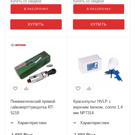
Купить со скидкой
Купить со скидкой
В РАССРОЧКУ
В РАССРОЧКУ
КУПИТЬ
КУПИТЬ
Пневматический прямой
Краскопульт HVLP с
гайковерт/трещотка RT-
верхним бачком, сопло 1,4
5218
мм NP7314
Характеристики
Характеристики
1 650
₽
/шт
1 650
₽
/шт