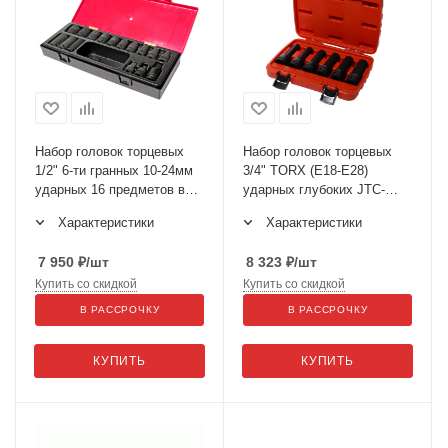
Набор головок торцевых
Набор головок торцевых
1/2" 6-ти гранных 10-24мм
3/4" TORX (E18-E28)
ударных 16 предметов в
ударных глубоких JTC-
кейсе JTC-K4161
J606EL
Характеристики
Характеристики
7 950
₽
/шт
8 323
₽
/шт
Купить со скидкой
Купить со скидкой
В РАССРОЧКУ
В РАССРОЧКУ
КУПИТЬ
КУПИТЬ