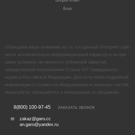
Вопрос-ответ
Блог
Обращаем ваше внимание на то, что данный Интернет сайт
носит исключительно информационный характер и ни при
каких условиях не является публичной офертой,
определяемой положениями Статьи 437 Гражданского
кодекса Российской Федерации. Для получения подробной
информации о стоимости оборудования и запасных частей,
пожалуйста, обращайтесь к менеджерам по продажам.
8(800) 100-97-45
ЗАКАЗАТЬ ЗВОНОК
zakaz@garo.cc
an.garo@yandex.ru