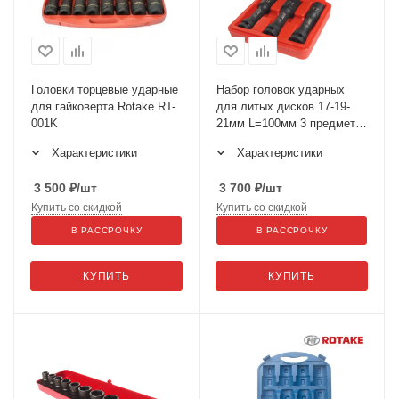
Головки торцевые ударные
Набор головок ударных
для гайковерта Rotake RT-
для литых дисков 17-19-
001K
21мм L=100мм 3 предмета
в кейсе JTC-5444
Характеристики
Характеристики
3 500
₽
/шт
3 700
₽
/шт
Купить со скидкой
Купить со скидкой
В РАССРОЧКУ
В РАССРОЧКУ
КУПИТЬ
КУПИТЬ