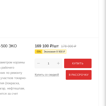
-500 ЭКО
169 100
₽
/шт
178 000
₽
-
5
%
Экономия
8 900
₽
аметром корзины
КУПИТЬ
а рабочего
ских по ремонту
Купить со скидкой
В РАССРОЧКУ
участков токарно-
ия (покраска,
агар, нефтешлам,
ется за счет