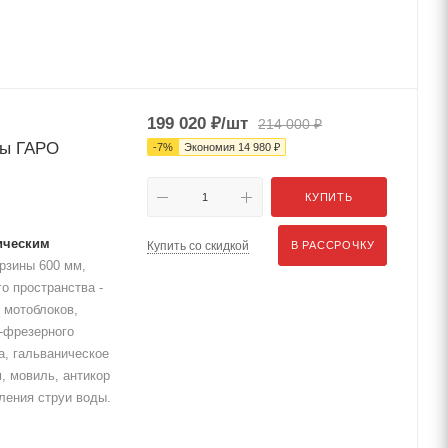
199 020
₽
/шт
214 000
₽
ны ГАРО
-
7
%
Экономия
14 980
₽
КУПИТЬ
ическим
Купить со скидкой
В РАССРОЧКУ
рзины 600 мм,
го пространства -
 мотоблоков,
о-фрезерного
а, гальваническое
, мовиль, антикор
ления струи воды.