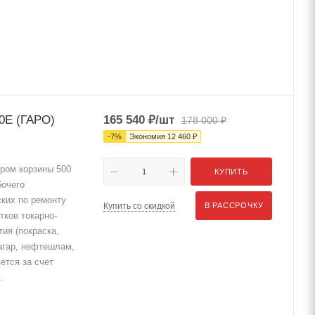
0Е (ГАРО)
165 540
₽
/шт
178 000
₽
-
7
%
Экономия
12 460
₽
ром корзины 500
КУПИТЬ
бочего
ских по ремонту
Купить со скидкой
В РАССРОЧКУ
тков токарно-
ия (покраска,
агар, нефтешлам,
ется за счет
.