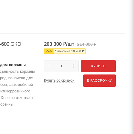
-600 ЭКО
203 300
₽
/шт
214 000
₽
-
5
%
Экономия
10 700
₽
одом корзины
КУПИТЬ
дъемность корзины
 предназначена для
Купить со скидкой
В РАССРОЧКУ
оров, автомобилей
антикоррозийного
) Хорошо отмывает
корзины