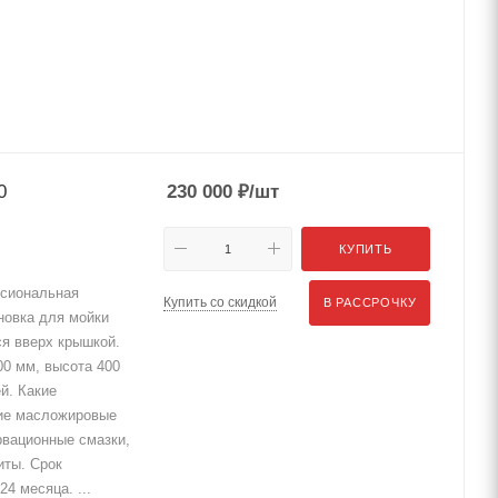
0
230 000
₽
/шт
КУПИТЬ
сиональная
Купить со скидкой
В РАССРОЧКУ
новка для мойки
я вверх крышкой.
00 мм, высота 400
й. Какие
гие масложировые
рвационные смазки,
иты. Срок
4 месяца. ...