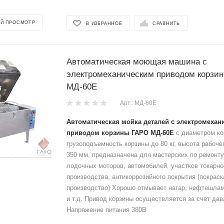
Й ПРОСМОТР
В ИЗБРАННОЕ
СРАВНИТЬ
Автоматическая моющая машина с
электромеханическим приводом корзи
МД-60Е
Арт.: МД-60Е
Автоматическая мойка деталей с электромехан
приводом корзины ГАРО МД-60Е
с диаметром ко
грузоподъемность корзины до 80 кг, высота рабоче
350 мм, предназначена для мастерских по ремонту
лодочных моторов, автомобилей, участков токарн
производства, антикоррозийного покрытия (покраск
производство) Хорошо отмывает нагар, нефтешлам
и т.д. Привод корзины осуществляется за счет дав
Напряжение питания 380В