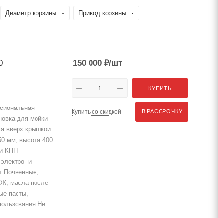
Диаметр корзины
Привод корзины
0
150 000
₽
/шт
КУПИТЬ
сиональная
Купить со скидкой
В РАССРОЧКУ
новка для мойки
я вверх крышкой.
50 мм, высота 400
 и КПП
электро- и
ет Почвенные,
ОЖ, масла после
ые пасты,
спользования Не