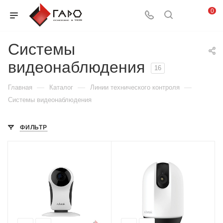
0
Системы
видеонаблюдения
16
—
—
—
Главная
Каталог
Линии технического контроля
Системы видеонаблюдения
ФИЛЬТР