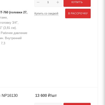
КУПИТЬ
Т-760
(головки 27,
Купить со скидкой
В РАССРОЧКУ
таже,
головку 3/4",
 (3,81 см).
 Рабочее давление
мин. Внутренний
 7,3
м NP16130
13 600
₽
/шт