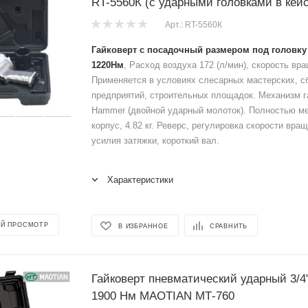
RT-5560К (с ударными головками в кейс
Арт.: RT-5560К
Гайковерт с посадочный размером под головку
1220Нм
, Расход воздуха 172 (л/мин), скорость вр
Применяется в условиях слесарных мастерских, с
предприятий, строительных площадок. Механизм г
Hammer (двойной ударный молоток). Полностью м
корпус, 4.82 кг. Реверс, регулировка скорости вра
усилия затяжки, короткий вал.
Характеристики
Й ПРОСМОТР
В ИЗБРАННОЕ
СРАВНИТЬ
Гайковерт пневматический ударный 3/4
1900 Нм MAOTIAN МТ-760