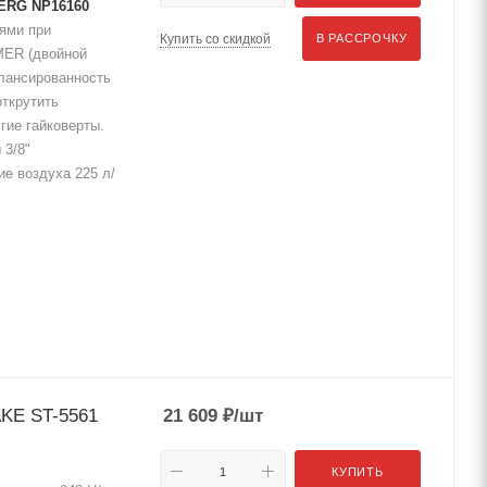
BERG NP16160
ями при
Купить со скидкой
В РАССРОЧКУ
MER (двойной
лансированность
открутить
гие гайковерты.
 3/8"
е воздуха 225 л/
KE ST-5561
21 609
₽
/шт
КУПИТЬ