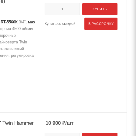
е)
КУПИТЬ
 RT-5560К
3/4”,
мах
Купить со скидкой
В РАССРОЧКУ
ащения 4500 об/мин.
борочных
айковерта Twin
еталлический
щения, регулировка
" Twin Hammer
10 900
₽
/шт