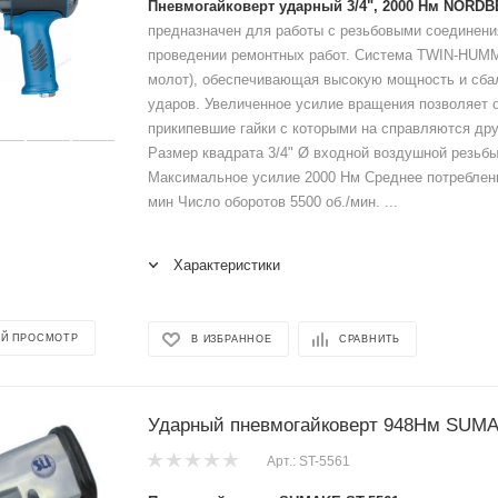
Пневмогайковерт ударный 3/4", 2000 Нм NORD
предназначен для работы с резьбовыми соединени
проведении ремонтных работ. Система TWIN-HUM
молот), обеспечивающая высокую мощность и сба
ударов. Увеличенное усилие вращения позволяет 
прикипевшие гайки с которыми на справляются дру
Размер квадрата 3/4" Ø входной воздушной резьбы
Максимальное усилие 2000 Нм Среднее потреблени
мин Число оборотов 5500 об./мин. ...
Характеристики
Й ПРОСМОТР
В ИЗБРАННОЕ
СРАВНИТЬ
Ударный пневмогайковерт 948Нм SUMA
Арт.: ST-5561