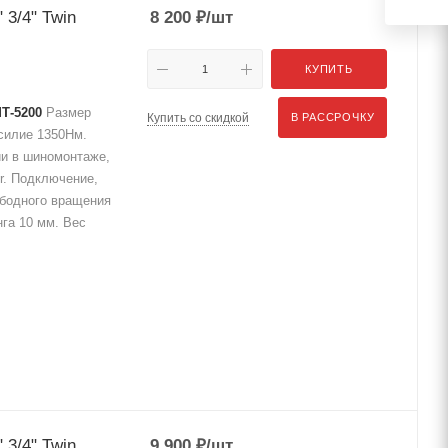
 3/4" Twin
8 200
₽
/шт
КУПИТЬ
Т-5200
Размер
Купить со скидкой
В РАССРОЧКУ
усилие 1350Нм.
ии в шиномонтаже,
r. Подключение,
ободного вращения
га 10 мм. Вес
 3/4" Twin
9 900
₽
/шт