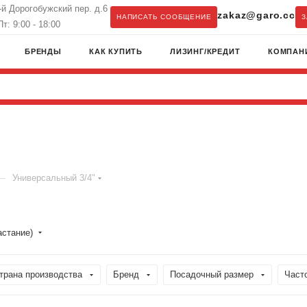
3-й Дорогобужский пер. д.6
zakaz@garo.cc
НАПИСАТЬ СООБЩЕНИЕ
З
т: 9:00 - 18:00
БРЕНДЫ
КАК КУПИТЬ
ЛИЗИНГ/КРЕДИТ
КОМПАН
—
Универсальный 3/4"
астание)
трана производства
Бренд
Посадочный размер
Част