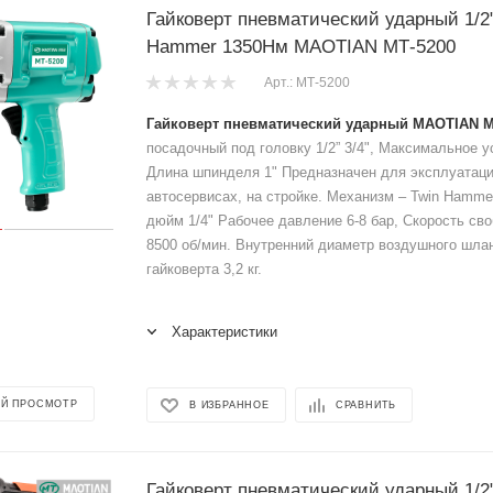
Гайковерт пневматический ударный 1/2"
Hammer 1350Нм MAOTIAN МТ-5200
Арт.: МТ-5200
Гайковерт пневматический ударный MAOTIAN М
посадочный под головку 1/2” 3/4", Максимальное 
Длина шпинделя 1" Предназначен для эксплуатац
автосервисах, на стройке. Механизм – Twin Hamme
дюйм 1/4" Рабочее давление 6-8 бар, Скорость св
8500 об/мин. Внутренний диаметр воздушного шлан
гайковерта 3,2 кг.
Характеристики
Й ПРОСМОТР
В ИЗБРАННОЕ
СРАВНИТЬ
Гайковерт пневматический ударный 1/2"