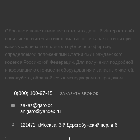
Обращаем ваше внимание на то, что данный Интернет сайт
носит исключительно информационный характер и ни при
каких условиях не является публичной офертой,
определяемой положениями Статьи 437 Гражданского
кодекса Российской Федерации. Для получения подробной
информации о стоимости оборудования и запасных частей,
пожалуйста, обращайтесь к менеджерам по продажам.
8(800) 100-97-45
ЗАКАЗАТЬ ЗВОНОК
zakaz@garo.cc
an.garo@yandex.ru
121471, г.Москва, 3-й Дорогобужский пер. д.6